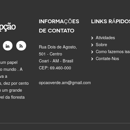
INFORMAÇÕES
LINKS RÁPIDO
pção
DE CONTATO
Atividades
Sobre
Rua Dois de Agosto,
Como fazemos iss
501 - Centro
Contate-Nos
Coari - AM - Brasil
 um papel
CEP: 69.460-000
do mundo . A
rva a
opcaoverde.am@gmail.com
s, dez por cento
em um grande
l da floresta