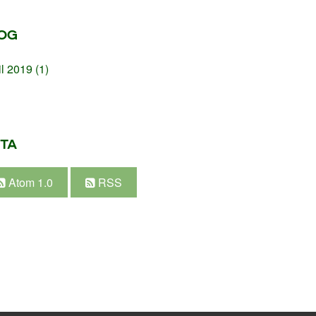
OG
il 2019
(1)
TA
Atom 1.0
RSS